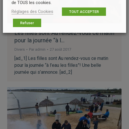
de TOUS les cookies.
Réglages des Cookies
TOUT ACCEPTER
Refuser
Les filles sont Au rendez-vous ce matin
pour la journée “à l…
Divers
Par
admin
27 août 2017
[ad_1] Les filles sont Au rendez-vous ce matin
pour la journée “à l’eau les filles”! Une belle
journée qui s’annonce. [ad_2]