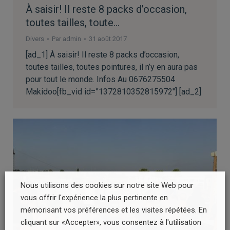
À saisir! Il reste 8 packs d’occasion,
toutes tailles, toute…
Divers
Par
admin
31 août 2017
[ad_1] À saisir! Il reste 8 packs d’occasion,
toutes tailles, toutes pointures, il n’y en aura pas
pour tout le monde. Infos Au 0676275504
Makidoo[fb_vid id=”1372810352815972″] [ad_2]
Nous utilisons des cookies sur notre site Web pour
vous offrir l'expérience la plus pertinente en
mémorisant vos préférences et les visites répétées. En
cliquant sur «Accepter», vous consentez à l'utilisation