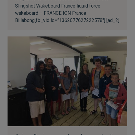
Slingshot Wakeboard France liquid force
wakeboard – FRANCE ION France
Billabong[fb_vid id=”1362077627222578″] [ad_2]